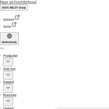
Naar de hoofdinhoud
ASSA ABLOY Group
Investors
Career
Netherlands
Menu
Producten
Over ons
Support
Branches
Contact