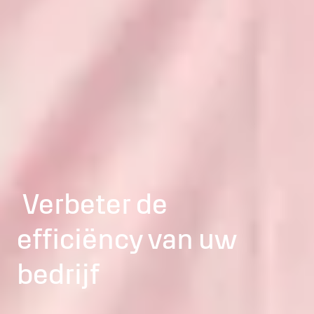
Verbeter de
efficiëncy van uw
bedrijf