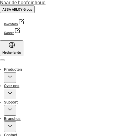
Naar de hoofdinhoud
ASSA ABLOY Group
Investors
Career
Netherlands
Menu
Producten
Over ons
Support
Branches
Contact