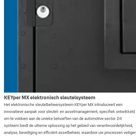
KEYper MX elektronisch sleutelsysteem
Het elektronische sleutelbeheersysteem KEYper MX introduceert een
innovatieve aanpak voor sleutel- en assetmanagement, specifiek ontwikkeld
om te voldoen aan de unieke behoeften van de automotive sector. Dit
systeem biedt de ultieme oplossing op het gebied van verantwoordelijkheid,
analyse, beveiliging en efficiënt assetbeheer, waardoor uw processen veiliger